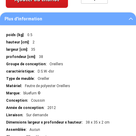
Plus d'information
Plus
0.5
d'information
2
35
38
Oreillers
D.S.W.-dsr
Oreiller
Feutre de polyester Oreillers
bluefurn ©
Coussin
2012
Sur demande
38 x 35 x 2 cm
Aucun