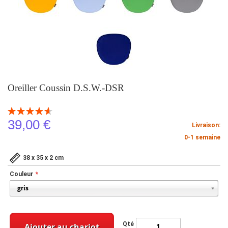
Oreiller Coussin D.S.W.-DSR
Notation:
93
100
% of
39,00 €
Livraison:
0-1 semaine
38 x 35 x 2 cm
Couleur
Qté
Ajouter au chariot