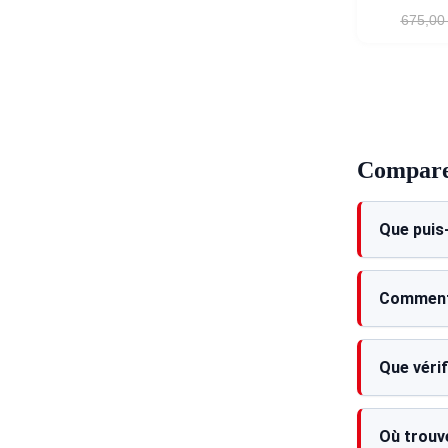
675,00
Comparer
Que puis
Comment 
Que véri
Où trouve