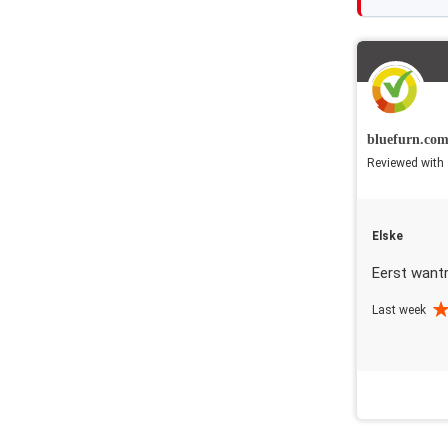
bluefurn.co
Reviewed with 
Elske
Eerst want
Last week