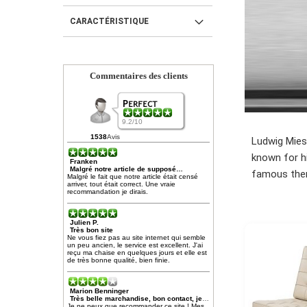
CARACTÉRISTIQUE
Commentaires des clients
9.2/10
1538
Avis
Ludwig Mies 
known for hi
Franken
Malgré notre article de supposé…
famous then 
Malgré le fait que notre article était censé
arriver, tout était correct. Une vraie
recommandation je dirais.
Julien P.
Très bon site
Ne vous fiez pas au site internet qui semble
un peu ancien, le service est excellent. J'ai
reçu ma chaise en quelques jours et elle est
de très bonne qualité, bien finie.
Marion Benninger
Très belle marchandise, bon contact, je suis très satisfait
Je ne peux que recommander ce site ! Mes