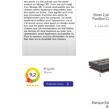
des pieds, il a été précisé que les pieds
avaient un filetage M5. Il est vrai qu'il s'agit
d'un filetage M6. Il serait souhaitable que les
chaises soient également disponibles avec
des patins en feutre. Cela signifie qu'il n'est
Divan 2 places Barcelona
pas nécessaire d'acheter des pieds de
remplacement pour les parquets. Ce serait
Pavillion 
également meilleur pour l'apparence, car je
n'ai trouvé aucun pied ayant un design aussi
1 244,00
bon que les pieds standard. Les cinq
chaises que j'ai commandées ont été livrées
via Hermes en trois livraisons au total. Une
optimisation serait également souhaitable ici.
Pour le moment, aucune déclaration ne peut
être faite sur la durabilité des chaises.
Banque Barcelona Pavillion
B