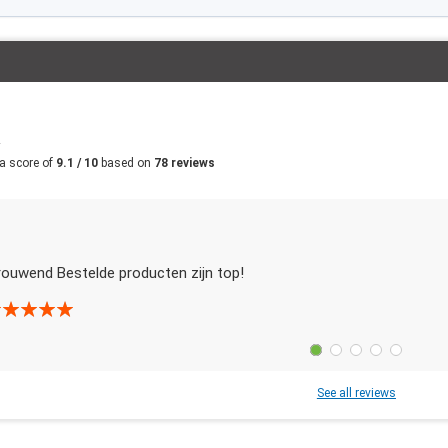
m
a score of
9.1 / 10
based on
78 reviews
rouwend Bestelde producten zijn top!
See all reviews