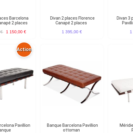
Divan 2 places Florence
Divan 3 places Barcelona
Canapé 2 places
Canapé 2 places
Pavil
 €
1 150,00 €
1 395,00 €
1
Action
Banque Barcelona Pavillion
Méridienne Barcelona
anque
ottoman