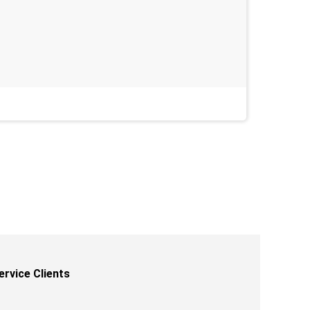
Heel goe
Last week
ervice Clients