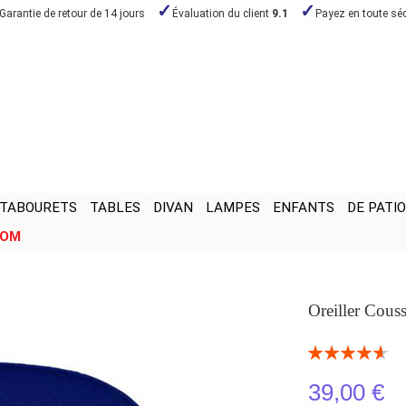
Garantie de retour de 14 jours
Évaluation du client
9.1
Payez en toute séc
TABOURETS
TABLES
DIVAN
LAMPES
ENFANTS
DE PATIO
OOM
Oreiller Cou
Notation:
93
100
% of
39,00 €