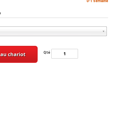
0-1 semaine
m
Qté
 au chariot