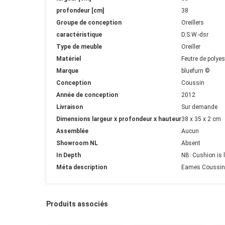
profondeur [cm]
38
Groupe de conception
Oreillers
caractéristique
D.S.W.-dsr
Type de meuble
Oreiller
Matériel
Feutre de polyes
Marque
bluefurn ©
Conception
Coussin
Année de conception
2012
Livraison
Sur demande
Dimensions largeur x profondeur x hauteur
38 x 35 x 2 cm
Assemblée
Aucun
Showroom NL
Absent
In Depth
NB: Cushion is l
Méta description
Eames Coussin 20
Produits associés