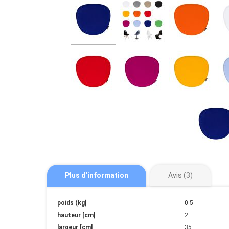
Plus d'information
Avis
3
Plus
poids (kg]
0.5
d'information
hauteur [cm]
2
largeur [cm]
35