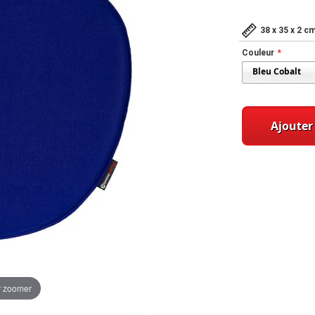
38 x 35 x 2 c
Couleur
Ajouter
r zoomer