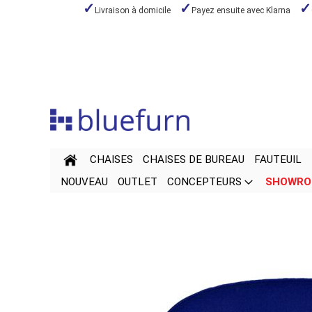
Livraison à domicile
Payez ensuite avec Klarna
Aller
au
contenu
CHAISES
CHAISES DE BUREAU
FAUTEUIL
NOUVEAU
OUTLET
CONCEPTEURS
SHOWR
Passer
Passer
à
au
la
début
fin
de
de
la