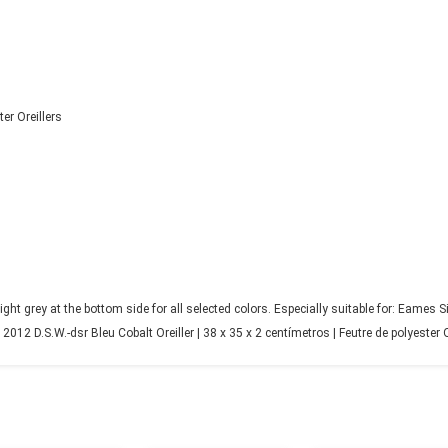
ter Oreillers
ight grey at the bottom side for all selected colors. Especially suitable for: Eame
12 D.S.W.-dsr Bleu Cobalt Oreiller | 38 x 35 x 2 centímetros | Feutre de polyester O