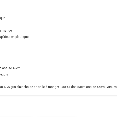
ique
 à manger
upérieur en plastique.
m assise:45cm
requis
 ABS gris clair chaise de salle à manger | 46x41 dos:83cm assise:45cm | ABS m