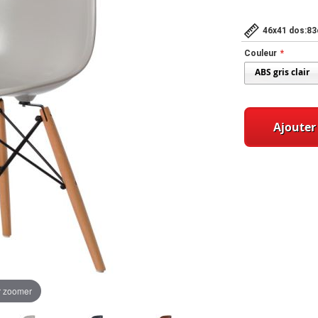
46x41 dos:8
Couleur
Ajouter
r zoomer