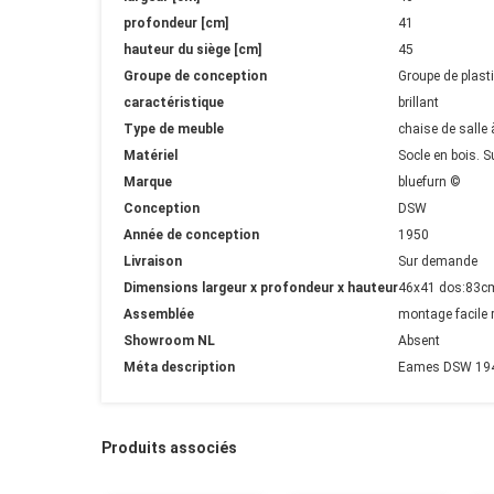
profondeur [cm]
41
hauteur du siège [cm]
45
Groupe de conception
Groupe de plast
caractéristique
brillant
Type de meuble
chaise de salle
Matériel
Socle en bois. S
Marque
bluefurn ©
Conception
DSW
Année de conception
1950
Livraison
Sur demande
Dimensions largeur x profondeur x hauteur
46x41 dos:83c
Assemblée
montage facile 
Showroom NL
Absent
Méta description
Eames DSW 1948
Produits associés