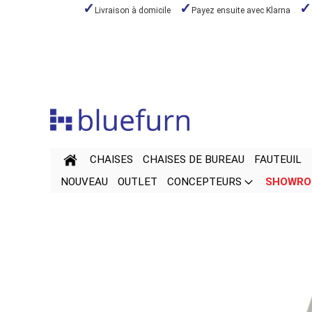
Livraison à domicile
Payez ensuite avec Klarna
Aller
au
contenu
CHAISES
CHAISES DE BUREAU
FAUTEUIL
NOUVEAU
OUTLET
CONCEPTEURS
SHOWR
Passer
Passer
à
au
la
début
fin
de
de
la