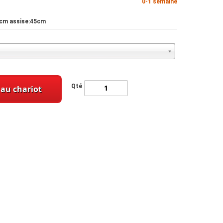
0-1 semaine
3cm assise:45cm
Qté
 au chariot