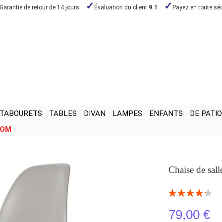
Garantie de retour de 14 jours
Évaluation du client
9.1
Payez en toute séc
TABOURETS
TABLES
DIVAN
LAMPES
ENFANTS
DE PATIO
OOM
Chaise de sal
Notation:
86
100
% of
79,00 €