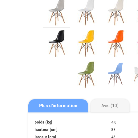
Plus d'information
Avis
10
Plus
poids (kg]
4.0
d'information
hauteur [cm]
83
largeur [cm]
46