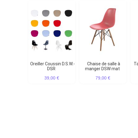
Oreiller Coussin D.S.W.-
Chaise de salle à
Tabouret de bar DSW
DSR
manger DSW mat
39,00 €
79,00 €