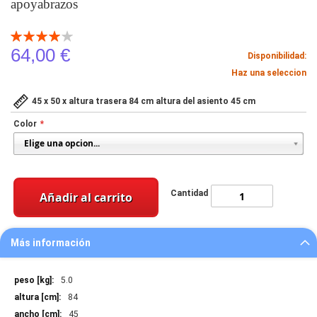
apoyabrazos
Valoración:
80
100
% of
64,00 €
Disponibilidad:
Haz una seleccion
45 x 50 x altura trasera 84 cm altura del asiento 45 cm
Color
Cantidad
Añadir al carrito
Más información
Más
5.0
información
84
45