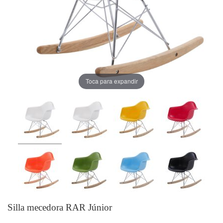
Toca para expandir
Silla mecedora RAR Júnior