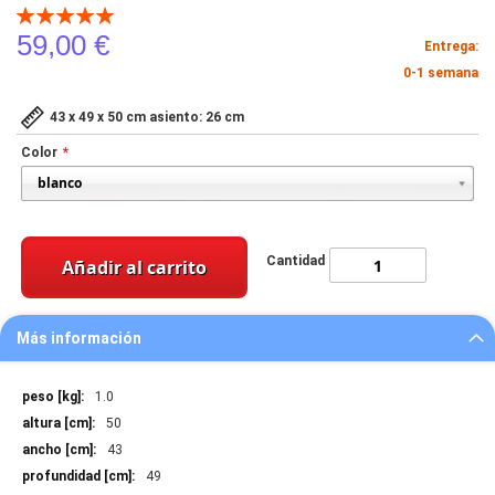
Valoración:
100
100
% of
59,00 €
Entrega:
0-1 semana
43 x 49 x 50 cm asiento: 26 cm
Color
Cantidad
Añadir al carrito
Más información
Más
1.0
información
50
43
49