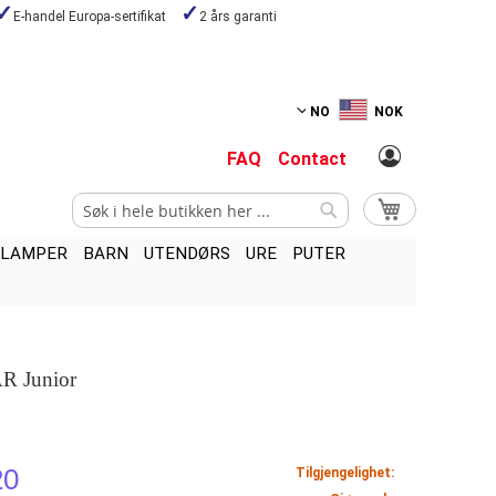
E-handel Europa-sertifikat
2 års garanti
NO
NOK
FAQ
Contact
Søk
Min handlekurv
Søk
LAMPER
BARN
UTENDØRS
URE
PUTER
R Junior
20
Tilgjengelighet: