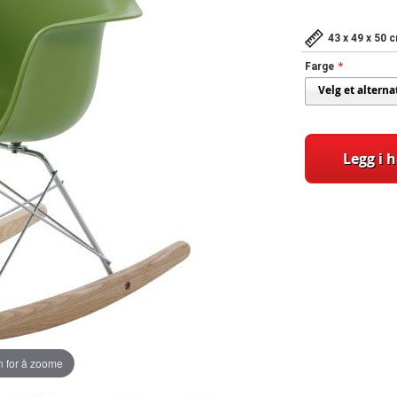
43 x 49 x 50 
Farge
Legg i 
 for å zoome