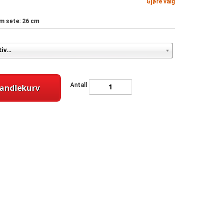
Gjøre valg
cm sete: 26 cm
Antall
handlekurv