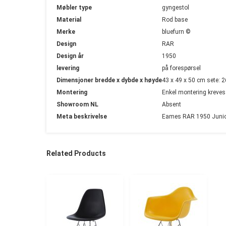
Møbler type
gyngestol
Material
Rod base
Merke
bluefurn ©
Design
RAR
Design år
1950
levering
på forespørsel
Dimensjoner bredde x dybde x høyde
43 x 49 x 50 cm sete: 
Montering
Enkel montering kreves
Showroom NL
Absent
Meta beskrivelse
Eames RAR 1950 Junior 
Related Products