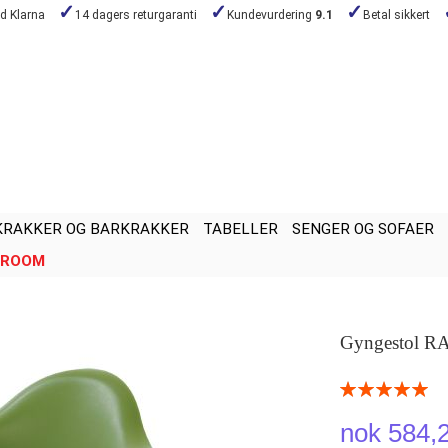
ed Klarna
14 dagers returgaranti
Kundevurdering
9.1
Betal sikkert
KRAKKER OG BARKRAKKER
TABELLER
SENGER OG SOFAER
ROOM
Gyngestol RA
Rating:
100
100
% of
nok 584,