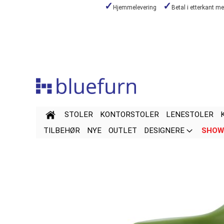
Hjemmelevering
Betal i etterkant m
Hopp
til
innhold
STOLER
KONTORSTOLER
LENESTOLER
TILBEHØR
NYE
OUTLET
DESIGNERE
SHOW
Gå
Gå
til
til
slutten
begynnelsen
av
av
bildegalleri
bildegalleri