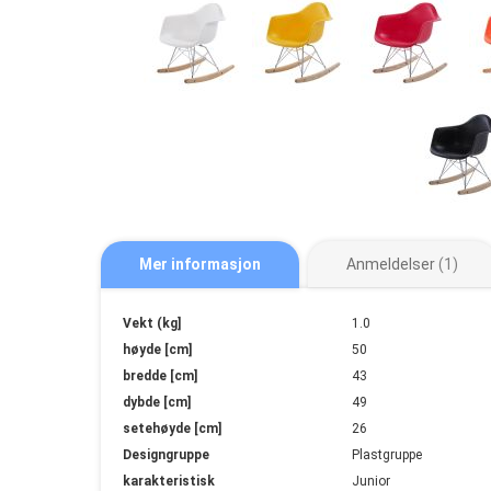
Mer informasjon
Anmeldelser
1
Mer
Vekt (kg]
1.0
informasjon
høyde [cm]
50
bredde [cm]
43
dybde [cm]
49
setehøyde [cm]
26
Designgruppe
Plastgruppe
karakteristisk
Junior