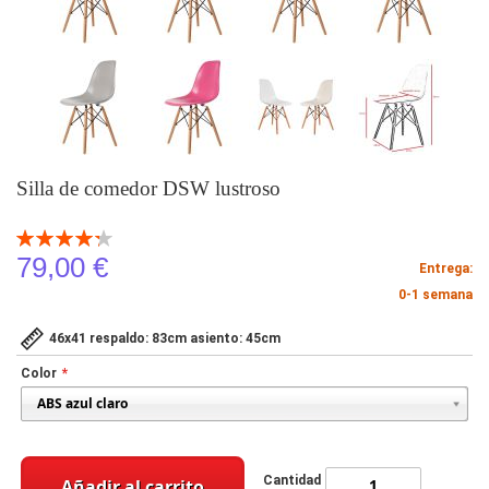
Silla de comedor DSW lustroso
Valoración:
86
100
% of
79,00 €
Entrega:
0-1 semana
46x41 respaldo: 83cm asiento: 45cm
Color
Cantidad
Añadir al carrito