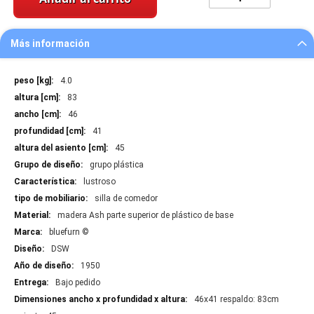
Más información
Más
4.0
información
83
46
41
45
grupo plástica
lustroso
silla de comedor
madera Ash parte superior de plástico de base
bluefurn ©
DSW
1950
Bajo pedido
46x41 respaldo: 83cm