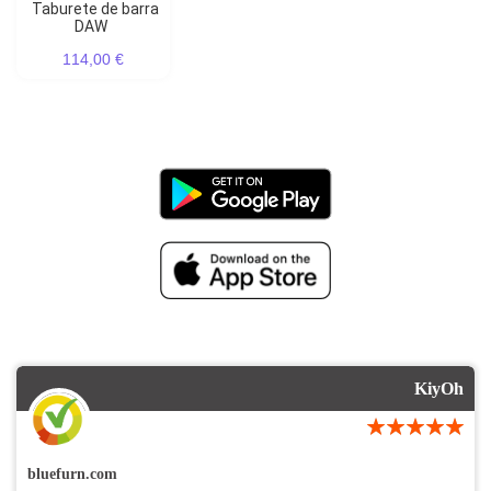
Taburete de barra
DAW
114,00 €
KiyOh
bluefurn.com