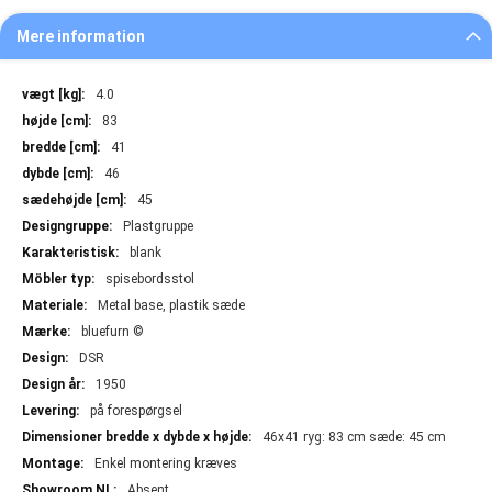
Mere information
Mere
4.0
information
83
41
46
45
Plastgruppe
blank
spisebordsstol
Metal base, plastik sæde
bluefurn ©
DSR
1950
på forespørgsel
46x41 ryg: 83 cm sæde: 45 cm
Enkel montering kræves
Absent