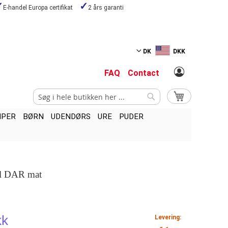
E-handel Europa certifikat
2 års garanti
DK
DKK
FAQ
Contact
Search
My Cart
Search
MPER
BØRN
UDENDØRS
URE
PUDER
ol DAR mat
kk
Levering: