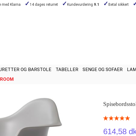
de med Klarna
14 dages returret
Kundevurdering
9.1
Betal sikkert
URETTER OG BARSTOLE
TABELLER
SENGE OG SOFAER
LA
ROOM
Spisebordsst
Rating:
100
100
% of
614,58 d