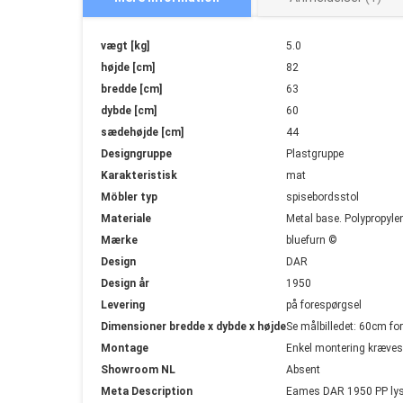
Mere
vægt [kg]
5.0
information
højde [cm]
82
bredde [cm]
63
dybde [cm]
60
sædehøjde [cm]
44
Designgruppe
Plastgruppe
Karakteristisk
mat
Möbler typ
spisebordsstol
Materiale
Metal base. Polypropyle
Mærke
bluefurn ©
Design
DAR
Design år
1950
Levering
på forespørgsel
Dimensioner bredde x dybde x højde
Se målbilledet: 60cm f
Montage
Enkel montering kræves
Showroom NL
Absent
Meta Description
Eames DAR 1950 PP lyse