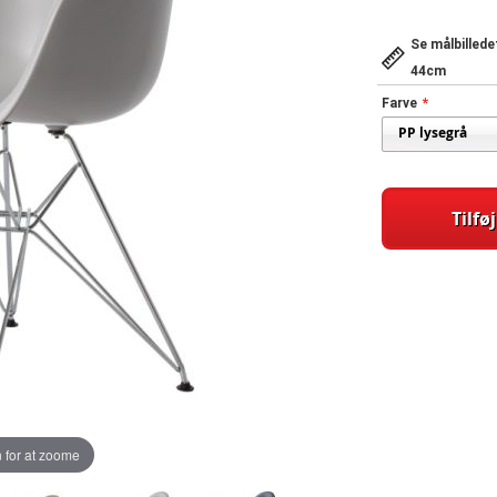
Se målbilled
44cm
Farve
Tilføj
 for at zoome