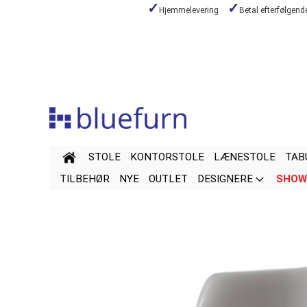
Hjemmelevering
Betal efterfølgen
Skip
to
Content
STOLE
KONTORSTOLE
LÆNESTOLE
TAB
TILBEHØR
NYE
OUTLET
DESIGNERE
SHOW
Skip
Skip
to
to
the
the
end
beginning
of
of