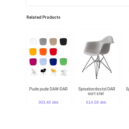
Related Products
Pude pude DAW-DAR
Spisebordsstol DAR
Spisebordsstol DAW
sort stel
303,40 dkk
614,58 dkk