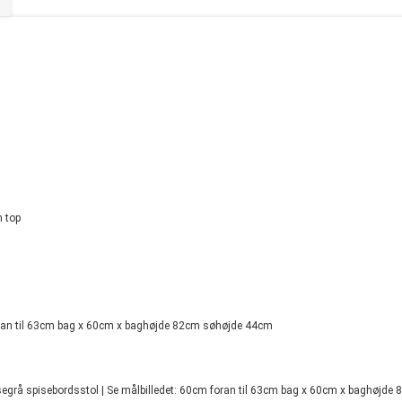
n top
oran til 63cm bag x 60cm x baghøjde 82cm søhøjde 44cm
grå spisebordsstol | Se målbilledet: 60cm foran til 63cm bag x 60cm x baghøjde 