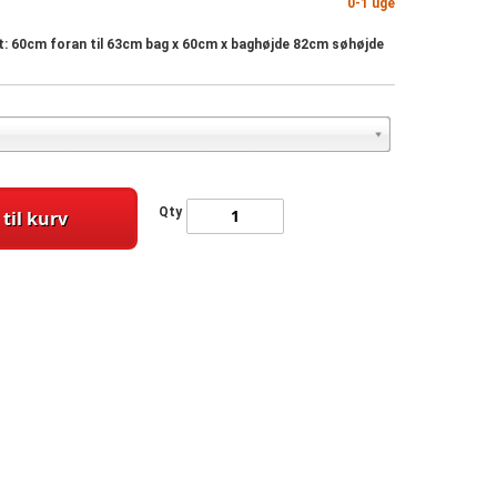
0-1 uge
et: 60cm foran til 63cm bag x 60cm x baghøjde 82cm søhøjde
Qty
 til kurv