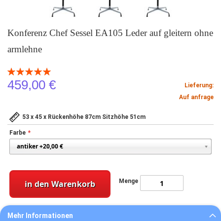
Konferenz Chef Sessel EA105 Leder auf gleitern ohne
armlehne
Bewertung:
100
100
% of
459,00 €
Lieferung:
Auf anfrage
53 x 45 x Rückenhöhe 87cm Sitzhöhe 51cm
Farbe
Menge
in den Warenkorb
Mehr Informationen