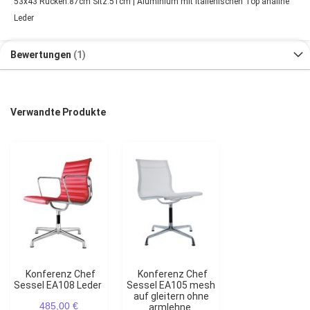
53x43 Rücken:87cm Sitz:51cm | Aluminium mit italienischen Top analine
Leder
Bewertungen
1
Verwandte Produkte
Konferenz Chef
Konferenz Chef
Sessel EA108 Leder
Sessel EA105 mesh
auf gleitern ohne
485,00 €
armlehne