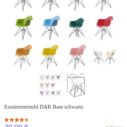
Esszimmerstuhl DAR Base schwartz
Bewertung:
91
100
% of