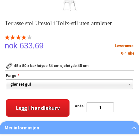
Terrasse stol Utestol i Tolix-stil uten armlener
Rating:
80
100
% of
nok 633,69
Leveranse:
0-1 uke
45 x 50 x bakhøyde 84 cm sjøhøyde 45 cm
Farge
Antall
Legg i handlekurv
Mer informasjon