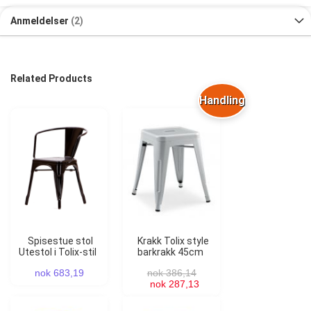
Anmeldelser
2
Related Products
Handling
Spisestue stol
Krakk Tolix style
Utestol i Tolix-stil
barkrakk 45cm
nok 683,19
nok 386,14
nok 287,13