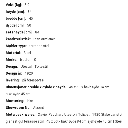
Mer
5.0
informasjon
84
45
50
84
uten armlener
terrasse stol
Steel
bluefurn ©
Utestol i Tolix-stil
1920
på forespørsel
45 x 50 x bakhøyde 84 cm
sjøhøyde 45 cm
ikke
Absent
Xavier Pauchard Utestol i Tolix-stil 1920 Stabelbar stol
glanset gul terrasse stol | 45 x 50 x bakhøyde 84 cm sjøhøyde 45 cm | Steel