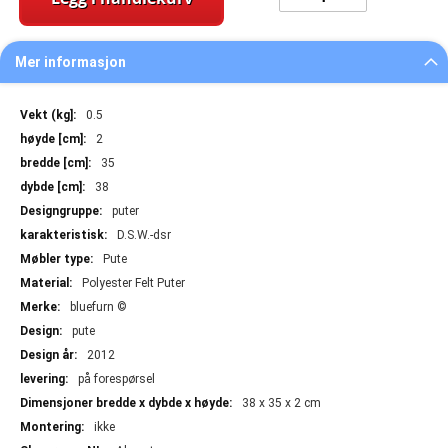
Mer informasjon
Mer
0.5
informasjon
2
35
38
puter
D.S.W.-dsr
Pute
Polyester Felt Puter
bluefurn ©
pute
2012
på forespørsel
38 x 35 x 2 cm
ikke