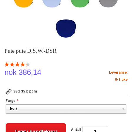
Pute pute D.S.W.-DSR
Rating:
87
100
% of
nok 386,14
Leveranse:
0-1 uke
38 x 35 x 2 cm
Farge
Antall
Legg i handlekurv