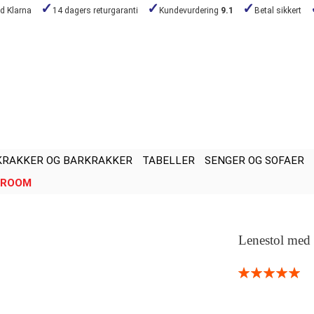
ed Klarna
14 dagers returgaranti
Kundevurdering
9.1
Betal sikkert
KRAKKER OG BARKRAKKER
TABELLER
SENGER OG SOFAER
ROOM
Lenestol med
Rating:
100
100
% of