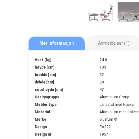
Mer informasjon
Anmeldelser
1
Mer
Vekt (kg]
24.0
informasjon
høyde [cm]
103
bredde [cm]
52
dybde [cm]
80
setehøyde [cm]
42
Designgruppe
Aluminium Group
Møbler type
Lenestol med Hocker
Material
Aluminium med italiens
Merke
bluefurn ©
Design
EA222
Design år
1957