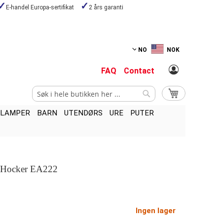
E-handel Europa-sertifikat
2 års garanti
NO
NOK
FAQ
Contact
Søk
Min handlekurv
Søk
LAMPER
BARN
UTENDØRS
URE
PUTER
 Hocker EA222
Ingen lager