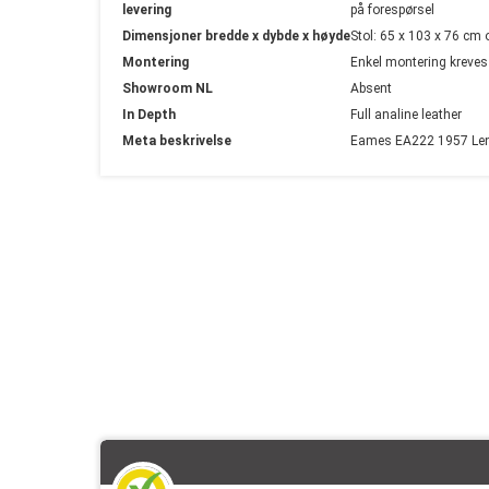
levering
på forespørsel
Dimensjoner bredde x dybde x høyde
Stol: 65 x 103 x 76 cm
Montering
Enkel montering kreves
Showroom NL
Absent
In Depth
Full analine leather
Meta beskrivelse
Eames EA222 1957 Lenes