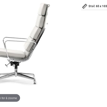
Stol: 65 x 10
 for å zoome