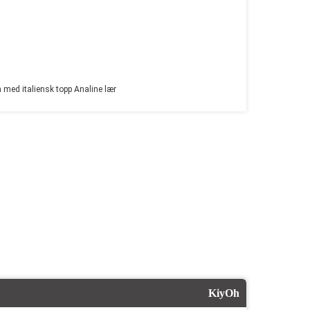
med italiensk topp Analine lær
KiyOh