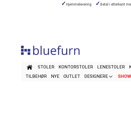
Hjemmelevering
Betal i etterkant m
Hopp
til
innhold
STOLER
KONTORSTOLER
LENESTOLER
TILBEHØR
NYE
OUTLET
DESIGNERE
SHOW
Gå
Gå
til
til
slutten
begynnelsen
av
av
bildegalleri
bildegalleri