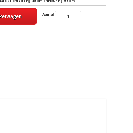
 x 60 x 81 cm zitting: 45 cm armleuning: 66 cm
Aantal
nkelwagen