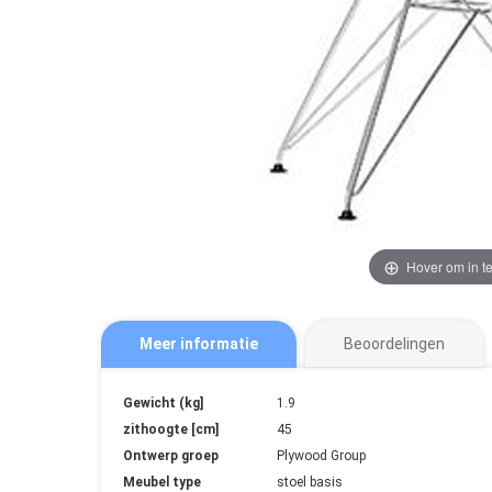
the
the
images
images
gallery
gallery
Hover om in 
Meer informatie
Beoordelingen
Meer
Gewicht (kg]
1.9
informatie
zithoogte [cm]
45
Ontwerp groep
Plywood Group
Meubel type
stoel basis