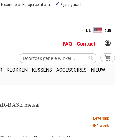
E-commerce Europa-certificaat
2 jaar garantie
NL
EUR
FAQ
Contact
Zoek
My Cart
Zoek
R
KLOKKEN
KUSSENS
ACCESSOIRES
NIEUW
DAR-BASE metaal
Levering:
0-1 week