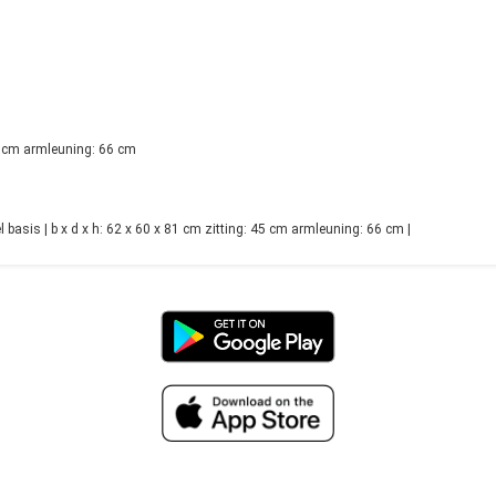
45 cm armleuning: 66 cm
sis | b x d x h: 62 x 60 x 81 cm zitting: 45 cm armleuning: 66 cm |