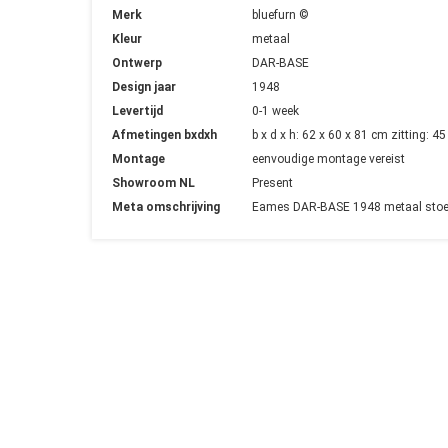
Merk
bluefurn ©
Kleur
metaal
Ontwerp
DAR-BASE
Design jaar
1948
Levertijd
0-1 week
Afmetingen bxdxh
b x d x h: 62 x 60 x 81 cm zitting: 
Montage
eenvoudige montage vereist
Showroom NL
Present
Meta omschrijving
Eames DAR-BASE 1948 metaal stoel ba