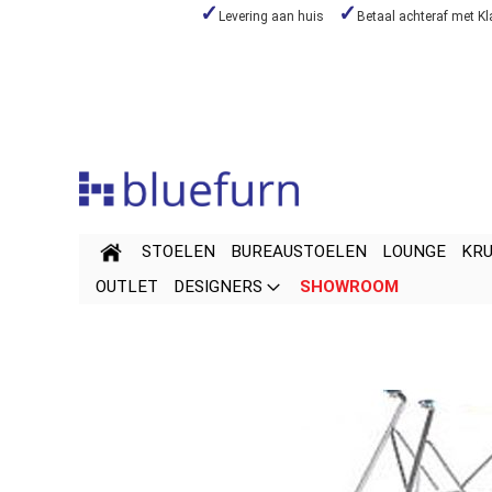
Levering aan huis
Betaal achteraf met Kl
Skip
to
Content
STOELEN
BUREAUSTOELEN
LOUNGE
KR
OUTLET
DESIGNERS
SHOWROOM
Skip
Skip
to
to
the
the
end
beginning
of
of