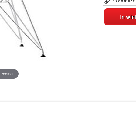
b x d x h: 62
In wi
te zoomen