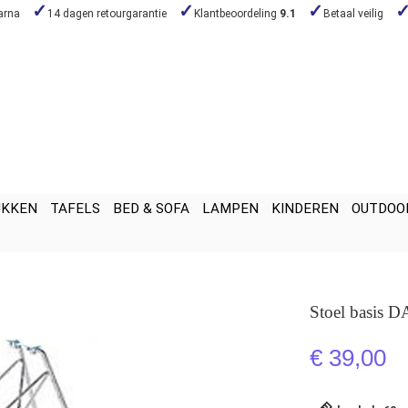
arna
14 dagen retourgarantie
Klantbeoordeling
9.1
Betaal veilig
UKKEN
TAFELS
BED & SOFA
LAMPEN
KINDEREN
OUTDOO
Stoel basis 
€ 39,00