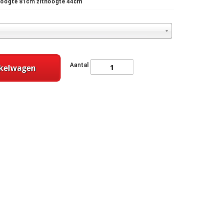
ghoogte 81cm zithoogte 44cm
Aantal
nkelwagen