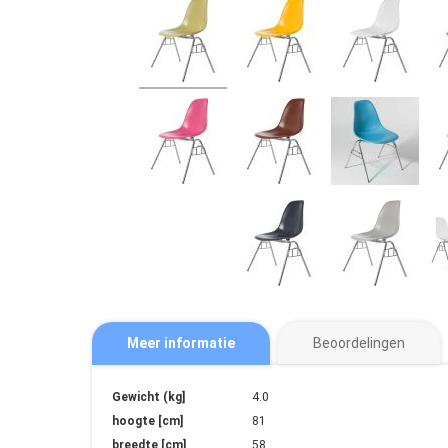
Meer informatie
Beoordelingen
Meer
Gewicht (kg]
4.0
informatie
hoogte [cm]
81
breedte [cm]
58