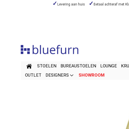
Levering aan huis
Betaal achteraf met Kl
Skip
to
Content
STOELEN
BUREAUSTOELEN
LOUNGE
KR
OUTLET
DESIGNERS
SHOWROOM
Skip
Skip
to
to
the
the
end
beginning
of
of