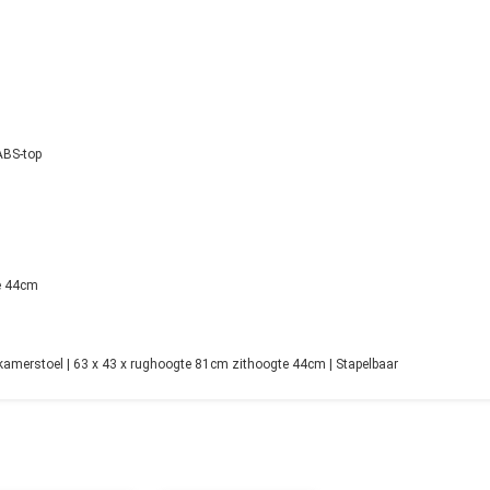
ABS-top
e 44cm
amerstoel | 63 x 43 x rughoogte 81cm zithoogte 44cm | Stapelbaar