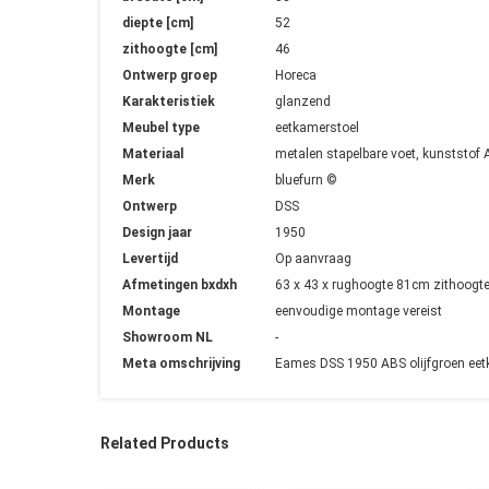
diepte [cm]
52
zithoogte [cm]
46
Ontwerp groep
Horeca
Karakteristiek
glanzend
Meubel type
eetkamerstoel
Materiaal
metalen stapelbare voet, kunststof 
Merk
bluefurn ©
Ontwerp
DSS
Design jaar
1950
Levertijd
Op aanvraag
Afmetingen bxdxh
63 x 43 x rughoogte 81cm zithoogt
Montage
eenvoudige montage vereist
Showroom NL
-
Meta omschrijving
Eames DSS 1950 ABS olijfgroen eetk
Related Products