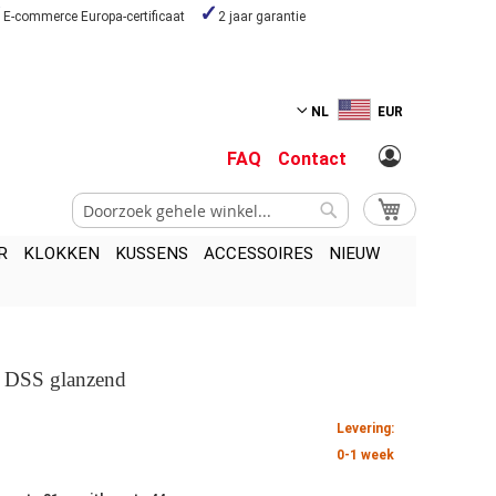
E-commerce Europa-certificaat
2 jaar garantie
NL
EUR
FAQ
Contact
Zoek
My Cart
Zoek
R
KLOKKEN
KUSSENS
ACCESSOIRES
NIEUW
l DSS glanzend
Levering:
0-1 week