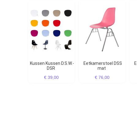
Kussen Kussen D.S.W.-
Eetkamerstoel DSS
Eetkamerstoel DSX
DSR
mat
€ 39,00
€ 76,00