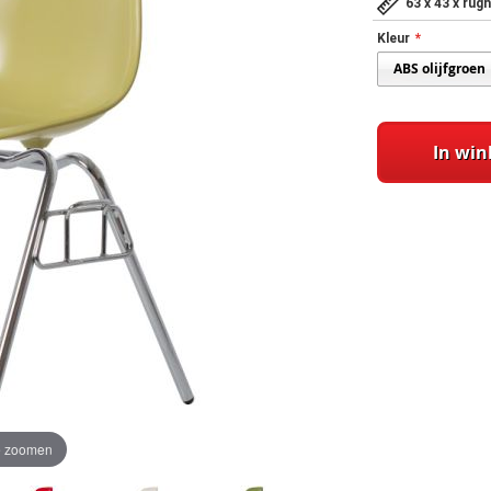
63 x 43 x ru
Kleur
In wi
te zoomen