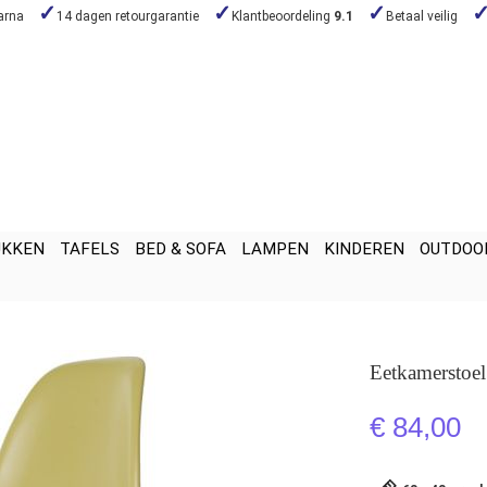
arna
14 dagen retourgarantie
Klantbeoordeling
9.1
Betaal veilig
UKKEN
TAFELS
BED & SOFA
LAMPEN
KINDEREN
OUTDOO
Eetkamerstoe
€ 84,00