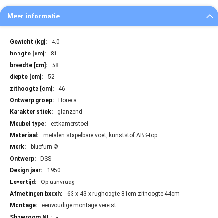
Meer informatie
Meer
4.0
informatie
81
58
52
46
Horeca
glanzend
eetkamerstoel
metalen stapelbare voet, kunststof ABS-top
bluefurn ©
DSS
1950
Op aanvraag
63 x 43 x rughoogte 81cm zithoogte 44cm
eenvoudige montage vereist
-