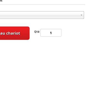
cm
Qté
 au chariot