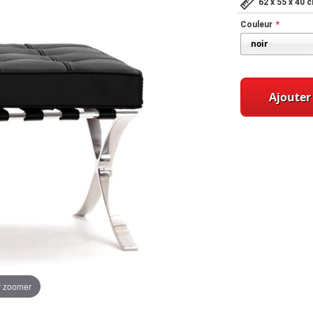
62 x 55 x 40 
Couleur
Ajouter
r zoomer