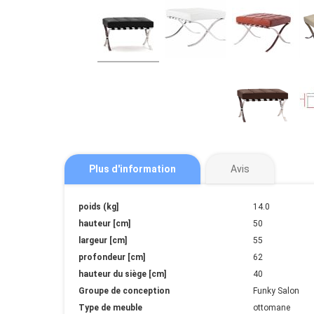
Plus d'information
Avis
Plus
poids (kg]
14.0
d'information
hauteur [cm]
50
largeur [cm]
55
profondeur [cm]
62
hauteur du siège [cm]
40
Groupe de conception
Funky Salon
Type de meuble
ottomane