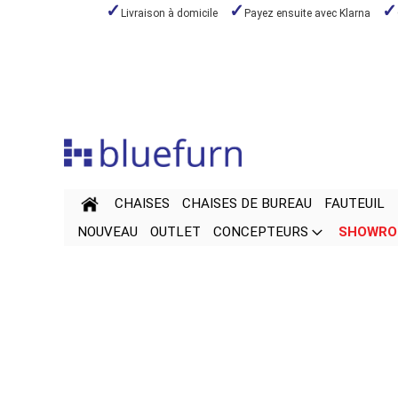
Livraison à domicile
Payez ensuite avec Klarna
Aller
au
contenu
CHAISES
CHAISES DE BUREAU
FAUTEUIL
NOUVEAU
OUTLET
CONCEPTEURS
SHOWR
Passer
Passer
à
au
la
début
fin
de
de
la