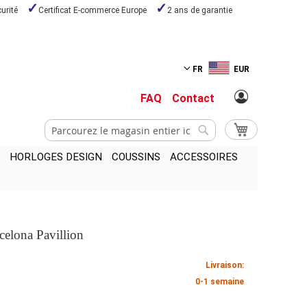
urité
Certificat E-commerce Europe
2 ans de garantie
FR
EUR
FAQ
Contact
Chercher
Mon panier
Chercher
HORLOGES DESIGN
COUSSINS
ACCESSOIRES
elona Pavillion
Livraison:
0-1 semaine