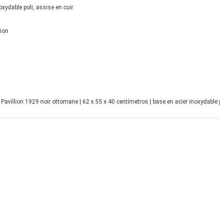
oxydable poli, assise en cuir
lion
avillion 1929 noir ottomane | 62 x 55 x 40 centímetros | base en acier inoxydable p