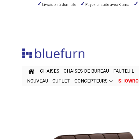
Livraison à domicile
Payez ensuite avec Klarna
Aller
au
contenu
CHAISES
CHAISES DE BUREAU
FAUTEUIL
NOUVEAU
OUTLET
CONCEPTEURS
SHOWR
Passer
Passer
à
au
la
début
fin
de
de
la