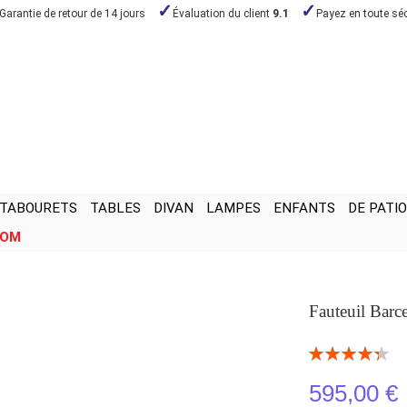
Garantie de retour de 14 jours
Évaluation du client
9.1
Payez en toute séc
TABOURETS
TABLES
DIVAN
LAMPES
ENFANTS
DE PATIO
OOM
Fauteuil Barc
Notation:
88
100
% of
595,00 €