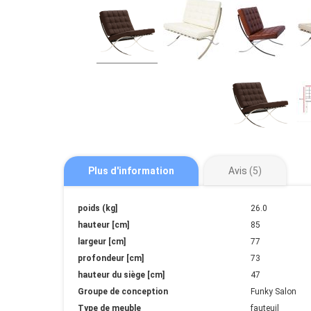
Plus d'information
Avis
5
Plus
poids (kg]
26.0
d'information
hauteur [cm]
85
largeur [cm]
77
profondeur [cm]
73
hauteur du siège [cm]
47
Groupe de conception
Funky Salon
Type de meuble
fauteuil