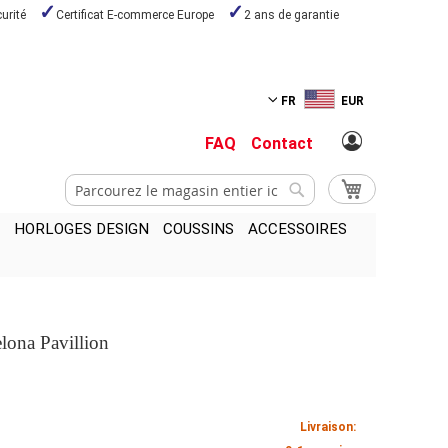
urité
Certificat E-commerce Europe
2 ans de garantie
FR
EUR
FAQ
Contact
Chercher
Mon panier
Chercher
HORLOGES DESIGN
COUSSINS
ACCESSOIRES
elona Pavillion
Livraison: