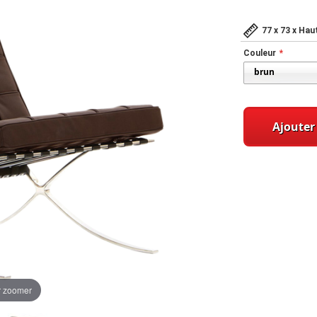
77 x 73 x Hau
Couleur
Ajouter
r zoomer