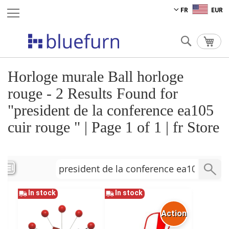
Aller
FR
EUR
au
contenu
Chercher
Mon 
Horloge murale Ball horloge
rouge - 2 Results Found for
"president de la conference ea105
cuir rouge " | Page 1 of 1 | fr Store
In stock
In stock
Action