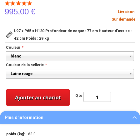
Notation:
100
100
% of
995,00 €
Livraison:
Sur demande
L97 x P65 x H120 Profondeur de coque : 77 cm Hauteur d'assise :
42 cm Poids : 29 kg
Couleur
Couleur de la sellerie
Qté
Ajouter au chariot
Plus d'information
Plus
63.0