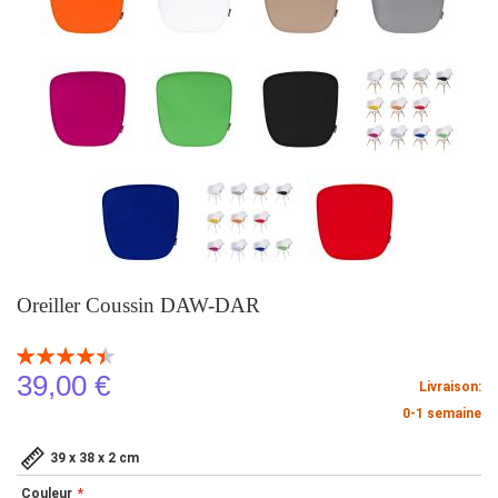
Oreiller Coussin DAW-DAR
Notation:
90
100
% of
39,00 €
Livraison:
0-1 semaine
39 x 38 x 2 cm
Couleur