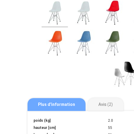
Plus d'information
Avis
2
Plus
poids (kg]
2.0
d'information
hauteur [cm]
55