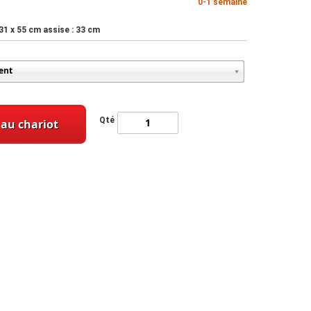
0-1 semaine
 x 31 x 55 cm assise : 33 cm
Qté
 au chariot