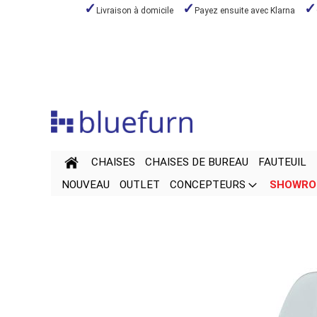
Livraison à domicile
Payez ensuite avec Klarna
Aller
au
contenu
CHAISES
CHAISES DE BUREAU
FAUTEUIL
NOUVEAU
OUTLET
CONCEPTEURS
SHOWR
Passer
Passer
à
au
la
début
fin
de
de
la