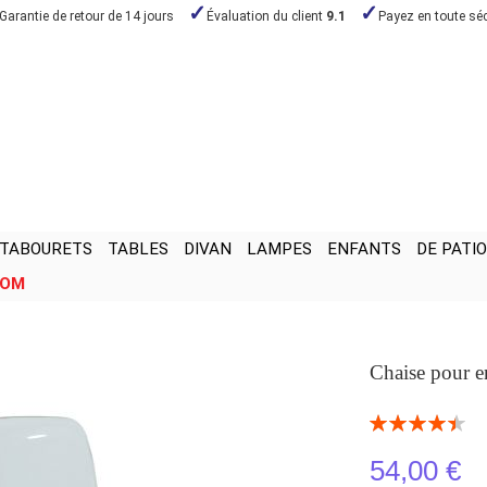
Garantie de retour de 14 jours
Évaluation du client
9.1
Payez en toute séc
TABOURETS
TABLES
DIVAN
LAMPES
ENFANTS
DE PATIO
OOM
Chaise pour e
Notation:
90
100
% of
54,00 €