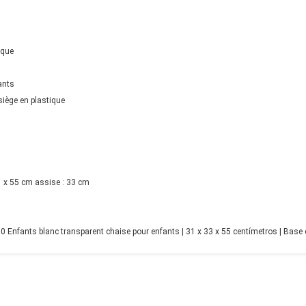
ique
ants
siège en plastique
 31 x 55 cm assise : 33 cm
Enfants blanc transparent chaise pour enfants | 31 x 33 x 55 centímetros | Base e