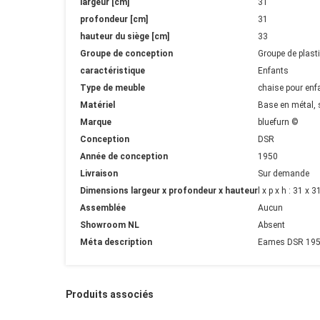
largeur [cm]
31
profondeur [cm]
31
hauteur du siège [cm]
33
Groupe de conception
Groupe de plast
caractéristique
Enfants
Type de meuble
chaise pour enf
Matériel
Base en métal, 
Marque
bluefurn ©
Conception
DSR
Année de conception
1950
Livraison
Sur demande
Dimensions largeur x profondeur x hauteur
l x p x h : 31 x
Assemblée
Aucun
Showroom NL
Absent
Méta description
Eames DSR 1950 
Produits associés