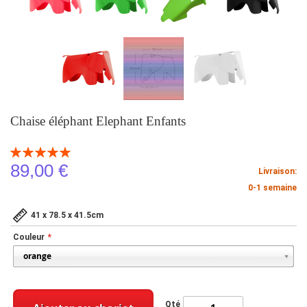
Chaise éléphant Elephant Enfants
Notation:
100
100
% of
89,00 €
Livraison:
0-1 semaine
41 x 78.5 x 41.5cm
Couleur
Qté