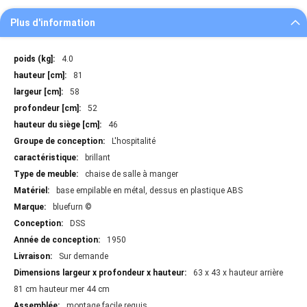
Plus d'information
Plus
4.0
d'information
81
58
52
46
L'hospitalité
brillant
chaise de salle à manger
base empilable en métal, dessus en plastique ABS
bluefurn ©
DSS
1950
Sur demande
63 x 43 x hauteur arrière
81 cm hauteur mer 44 cm
montage facile requis