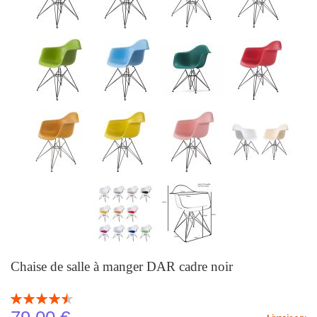
Chaise de salle à manger DAR cadre noir
Notation:
91
100
% of