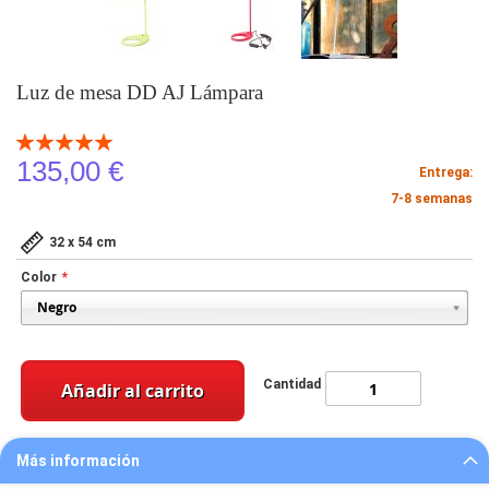
Luz de mesa DD AJ Lámpara
Valoración:
100
100
% of
135,00 €
Entrega:
7-8 semanas
32 x 54 cm
Color
Cantidad
Añadir al carrito
Más información