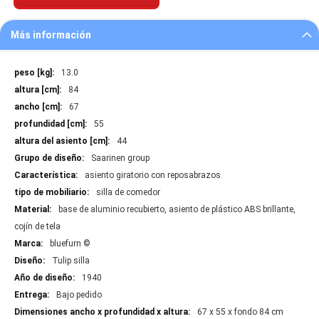
Más información
Más
13.0
información
84
67
55
44
Saarinen group
asiento giratorio con reposabrazos
silla de comedor
base de aluminio recubierto, asiento de plástico ABS brillante,
cojín de tela
bluefurn ©
Tulip silla
1940
Bajo pedido
67 x 55 x fondo 84 cm