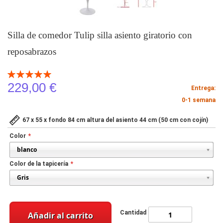
Silla de comedor Tulip silla asiento giratorio con
reposabrazos
Valoración:
100
100
% of
229,00 €
Entrega:
0-1 semana
67 x 55 x fondo 84 cm altura del asiento 44 cm (50 cm con cojín)
Color
Color de la tapicería
Cantidad
Añadir al carrito