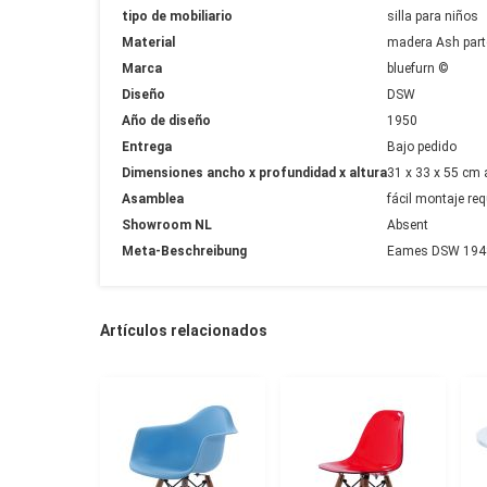
tipo de mobiliario
silla para niños
Material
madera Ash parte
Marca
bluefurn ©
Diseño
DSW
Año de diseño
1950
Entrega
Bajo pedido
Dimensiones ancho x profundidad x altura
31 x 33 x 55 cm 
Asamblea
fácil montaje req
Showroom NL
Absent
Meta-Beschreibung
Eames DSW 1948 J
Artículos relacionados