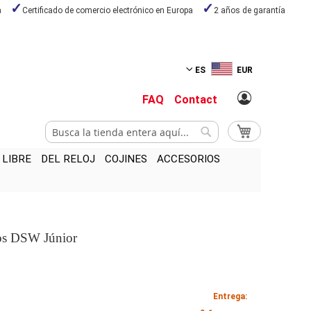
a
Certificado de comercio electrónico en Europa
2 años de garantía
ES
EUR
FAQ
Contact
Buscar
Mi cesta
Buscar
 LIBRE
DEL RELOJ
COJINES
ACCESORIOS
ños DSW Júnior
Entrega: