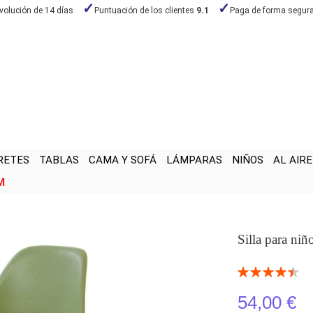
volución de 14 días
Puntuación de los clientes
9.1
Paga de forma segur
RETES
TABLAS
CAMA Y SOFÁ
LÁMPARAS
NIÑOS
AL AIRE
M
Silla para ni
Valoración:
90
100
% of
54,00 €