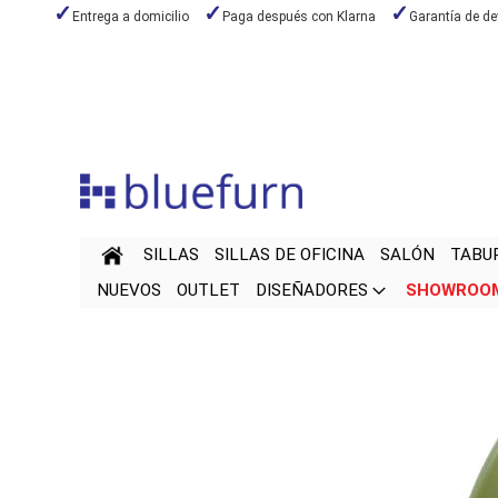
Entrega a domicilio
Paga después con Klarna
Garantía de de
Ir
al
contenido
SILLAS
SILLAS DE OFICINA
SALÓN
TABU
NUEVOS
OUTLET
DISEÑADORES
SHOWROO
Saltar
Saltar
al
al
final
comienzo
de
de
la
la