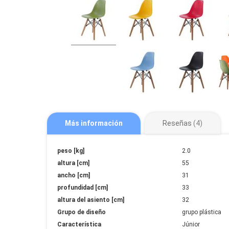
Más información
Reseñas
4
Más
peso [kg]
2.0
información
altura [cm]
55
ancho [cm]
31
profundidad [cm]
33
altura del asiento [cm]
32
Grupo de diseño
grupo plástica
Característica
Júnior