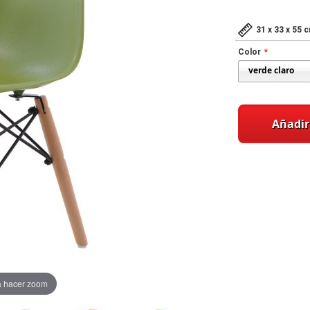
31 x 33 x 55 
Color
Añadir 
a hacer zoom