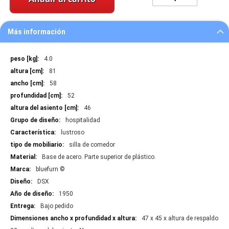
Más información
Más
4.0
información
81
58
52
46
hospitalidad
lustroso
silla de comedor
Base de acero. Parte superior de plástico.
bluefurn ©
DSX
1950
Bajo pedido
47 x 45 x altura de respaldo