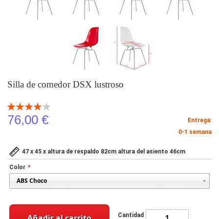
Silla de comedor DSX lustroso
Valoración:
80
100
% of
76,00 €
Entrega:
0-1 semana
47 x 45 x altura de respaldo 82cm altura del asiento 46cm
Color
Cantidad
Añadir al carrito