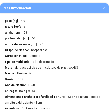
Más información
Más
4.0
información
81
58
52
46
hospitalidad
lustroso
silla de comedor
base apilable de metal, tapa de plástico ABS
bluefurn ©
DSS
1950
Bajo pedido
63 x 43 x altura trasera 81
cm altura del asiento 44 cm
fácil montaje requiere