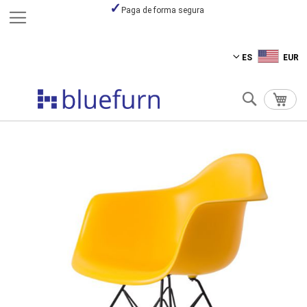
Paga de forma segura
Ir
ES
EUR
al
contenido
Buscar
Mi ce
Saltar
Saltar
al
al
final
comienzo
de
de
la
la
galería
galería
de
de
imágenes
imágenes