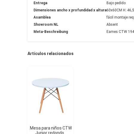
Entrega
Bajo pedido
Dimensiones ancho x profundidad x altura
60x60CM H: 46,
Asamblea
fácil montaje req
Showroom NL
Absent
Meta-Beschreibung
Eames CTW 1948 
Artículos relacionados
Mesa para niños CTW
Junior redondo