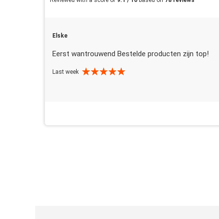
Reviewed with a score of
9.1 / 10
based on
78 reviews
Elske
Eerst wantrouwend Bestelde producten zijn top!
Last week