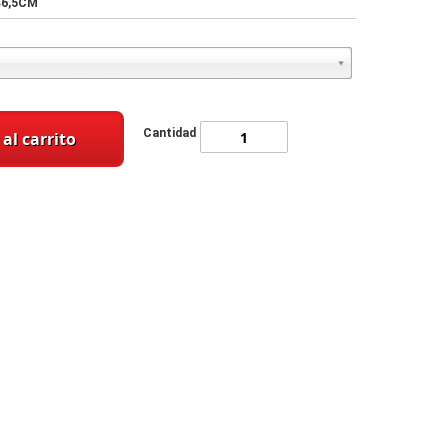
46,5CM
Cantidad
al carrito