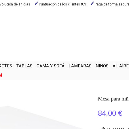
volución de 14 días
Puntuación de los clientes
9.1
Paga de forma segur
RETES
TABLAS
CAMA Y SOFÁ
LÁMPARAS
NIÑOS
AL AIRE
M
Mesa para ni
84,00 €