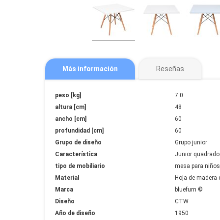
Más información
Reseñas
Más
peso [kg]
7.0
información
altura [cm]
48
ancho [cm]
60
profundidad [cm]
60
Grupo de diseño
Grupo junior
Característica
Junior quadrado
tipo de mobiliario
mesa para niños
Material
Hoja de madera 
Marca
bluefurn ©
Diseño
CTW
Año de diseño
1950