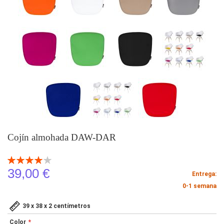
Cojín almohada DAW-DAR
Valoración:
80
100
% of
39,00 €
Entrega:
0-1 semana
39 x 38 x 2 centímetros
Color