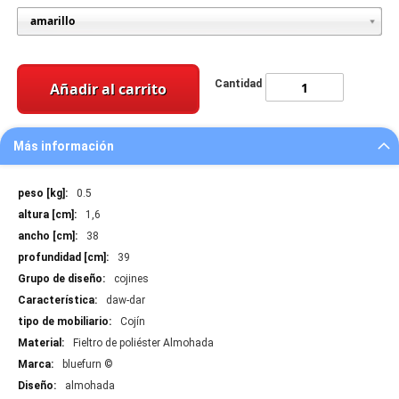
Cantidad
Añadir al carrito
Más información
Más
0.5
información
1,6
38
39
cojines
daw-dar
Cojín
Fieltro de poliéster Almohada
bluefurn ©
almohada