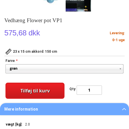
Vedhæng Flower pot VP1
575,68 dkk
Levering:
0-1 uge
23 x 15 cm akkord: 150 cm
Farve
Qty
Tilføj til kurv
Mere information
Mere
2.0