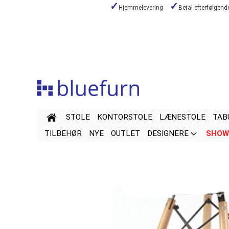
Hjemmelevering
Betal efterfølgen
Skip
to
Content
STOLE
KONTORSTOLE
LÆNESTOLE
TAB
TILBEHØR
NYE
OUTLET
DESIGNERE
SHOW
Skip
Skip
to
to
the
the
end
beginning
of
of