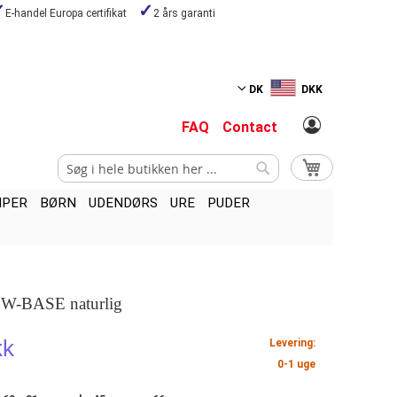
E-handel Europa certifikat
2 års garanti
DK
DKK
FAQ
Contact
Search
My Cart
Search
MPER
BØRN
UDENDØRS
URE
PUDER
SW-BASE naturlig
kk
Levering:
0-1 uge