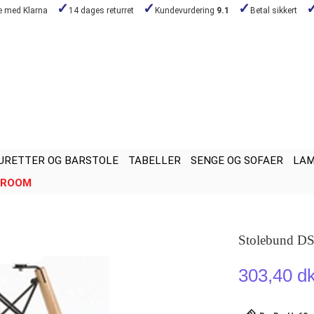
de med Klarna
14 dages returret
Kundevurdering
9.1
Betal sikkert
URETTER OG BARSTOLE
TABELLER
SENGE OG SOFAER
LA
ROOM
Stolebund D
303,40 d