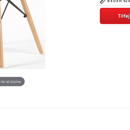
B x D x H: 62
Tilføj
 for at zoome