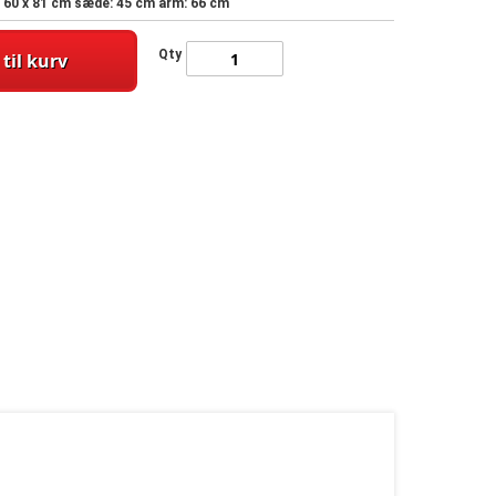
 x 60 x 81 cm sæde: 45 cm arm: 66 cm
Qty
 til kurv