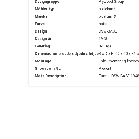
Designgruppe
Plywood Group
Möbler typ
stolebund
Mærke
bluefurn ©
Farve
naturlig
Design
DSW-BASE
Design år
1948
Levering
0-1 uge
Dimensioner bredde x dybde x højde
B x D x H: 62 x 60 x 8
Montage
Enkel montering kræves
Showroom NL
Present
Meta Description
Eames DSW-BASE 1948 na