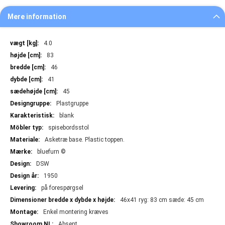
Mere information
Mere
4.0
information
83
46
41
45
Plastgruppe
blank
spisebordsstol
Asketræ base. Plastic toppen.
bluefurn ©
DSW
1950
på forespørgsel
46x41 ryg: 83 cm sæde: 45 cm
Enkel montering kræves
Absent