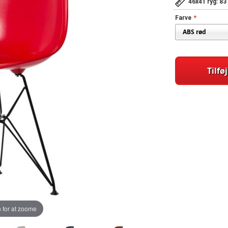
46x41 ryg: 8
Farve
Tilføj
 for at zoome