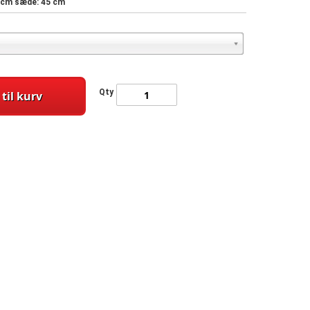
3 cm sæde: 45 cm
Qty
 til kurv