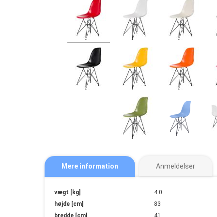
Mere information
Anmeldelser
Mere
vægt [kg]
4.0
information
højde [cm]
83
bredde [cm]
41