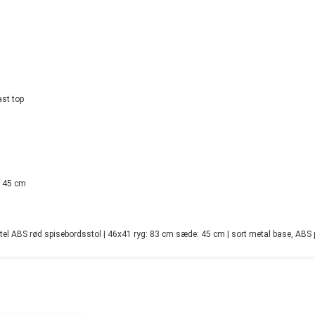
ast top
: 45 cm
l ABS rød spisebordsstol | 46x41 ryg: 83 cm sæde: 45 cm | sort metal base, ABS 