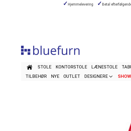
Hjemmelevering
Betal efterfølgen
Skip
to
Content
STOLE
KONTORSTOLE
LÆNESTOLE
TAB
TILBEHØR
NYE
OUTLET
DESIGNERE
SHOW
Skip
Skip
to
to
the
the
end
beginning
of
of