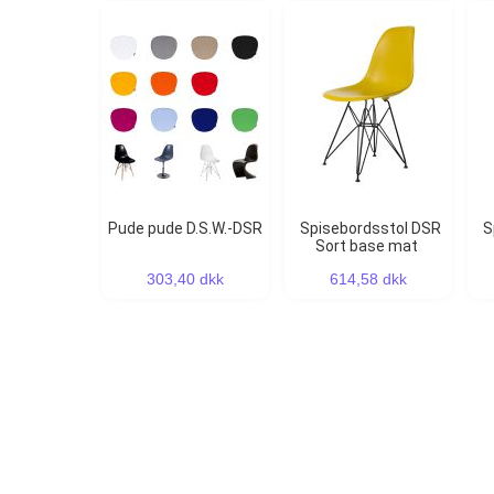
Pude pude D.S.W.-DSR
Spisebordsstol DSR
Spisebordsstol DSR
Sort base mat
303,40 dkk
614,58 dkk