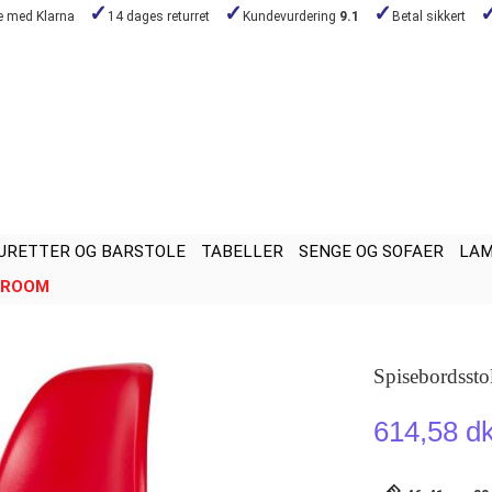
de med Klarna
14 dages returret
Kundevurdering
9.1
Betal sikkert
URETTER OG BARSTOLE
TABELLER
SENGE OG SOFAER
LA
ROOM
Spisebordssto
614,58 d