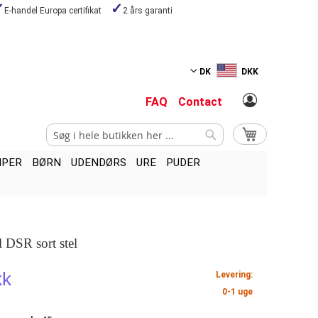
E-handel Europa certifikat
2 års garanti
DK
DKK
FAQ
Contact
Search
My Cart
Search
MPER
BØRN
UDENDØRS
URE
PUDER
l DSR sort stel
kk
Levering:
0-1 uge