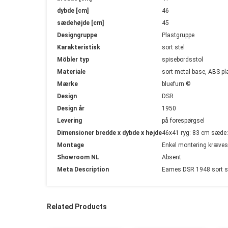
dybde [cm]
46
sædehøjde [cm]
45
Designgruppe
Plastgruppe
Karakteristisk
sort stel
Möbler typ
spisebordsstol
Materiale
sort metal base, ABS pl
Mærke
bluefurn ©
Design
DSR
Design år
1950
Levering
på forespørgsel
Dimensioner bredde x dybde x højde
46x41 ryg: 83 cm sæde
Montage
Enkel montering kræves
Showroom NL
Absent
Meta Description
Eames DSR 1948 sort ste
Related Products