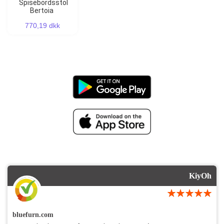
Spisebordsstol
Bertoia
770,19 dkk
KiyOh
bluefurn.com