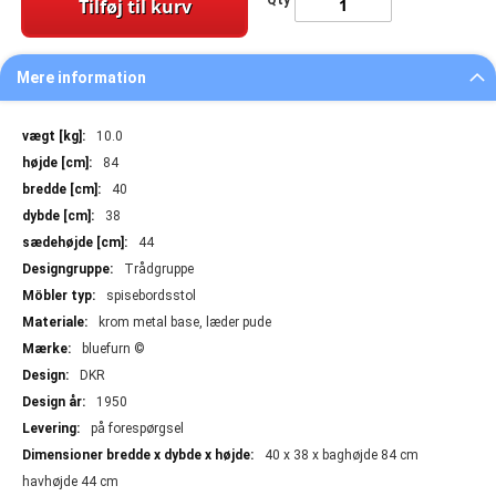
Qty
Tilføj til kurv
Mere information
Mere
10.0
information
84
40
38
44
Trådgruppe
spisebordsstol
krom metal base, læder pude
bluefurn ©
DKR
1950
på forespørgsel
40 x 38 x baghøjde 84 cm
havhøjde 44 cm