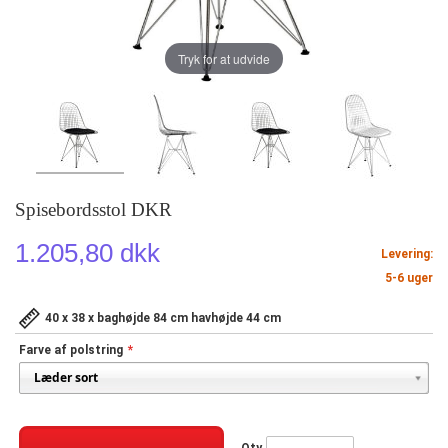
Tryk for at udvide
Spisebordsstol DKR
1.205,80 dkk
Levering:
5-6 uger
40 x 38 x baghøjde 84 cm havhøjde 44 cm
Farve af polstring