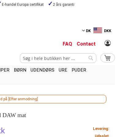
E-handel Europa certifikat
2 års garanti
DK
DKK
FAQ
Contact
Search
My Cart
Search
MPER
BØRN
UDENDØRS
URE
PUDER
tid på [Efter anmodning]
ol DAW mat
kk
Levering:
Udsolgt