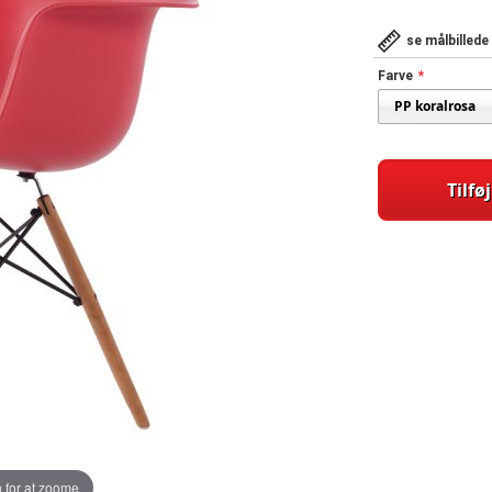
se målbillede
Farve
Tilføj
 for at zoome