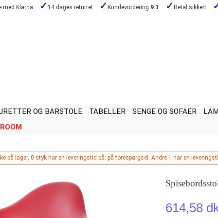
de med Klarna
14 dages returret
Kundevurdering
9.1
Betal sikkert
URETTER OG BARSTOLE
TABELLER
SENGE OG SOFAER
LA
ROOM
ke på lager, 0 styk har en leveringstid på: på forespørgsel. Andre 1 har en leverings
Spisebordsst
614,58 d