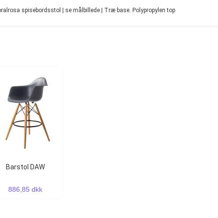
rosa spisebordsstol | se målbillede | Træ base. Polypropylen top
Barstol DAW
886,85 dkk