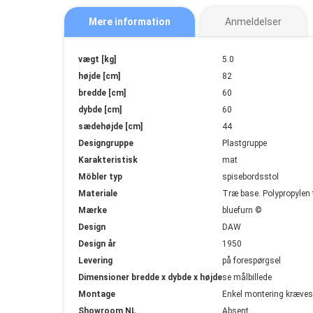
Mere information
Anmeldelser
Mere
vægt [kg]
5.0
information
højde [cm]
82
bredde [cm]
60
dybde [cm]
60
sædehøjde [cm]
44
Designgruppe
Plastgruppe
Karakteristisk
mat
Möbler typ
spisebordsstol
Materiale
Træ base. Polypropylen 
Mærke
bluefurn ©
Design
DAW
Design år
1950
Levering
på forespørgsel
Dimensioner bredde x dybde x højde
se målbillede
Montage
Enkel montering kræves
Showroom NL
Absent