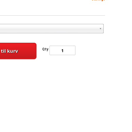
Qty
 til kurv