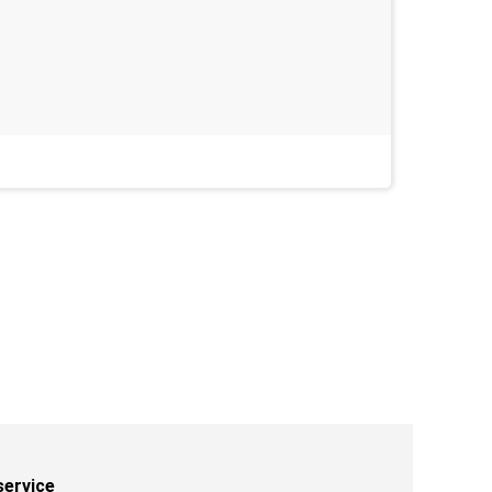
Heel goe
Last week
service