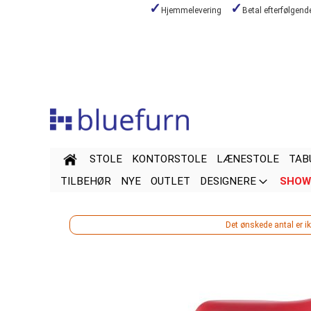
Hjemmelevering
Betal efterfølgen
Skip
to
Content
STOLE
KONTORSTOLE
LÆNESTOLE
TAB
TILBEHØR
NYE
OUTLET
DESIGNERE
SHOW
Det ønskede antal er ik
Skip
Skip
to
to
the
the
end
beginning