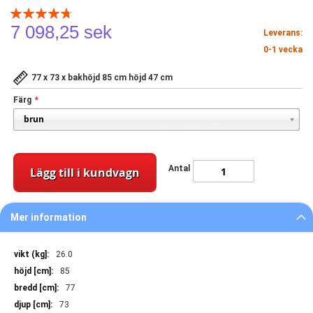
Rating:
96
100
% of
7 098,25 sek
Leverans:
0-1 vecka
77 x 73 x bakhöjd 85 cm höjd 47 cm
Färg
Antal
Lägg till i kundvagn
Mer information
Mer
26.0
information
85
77
73