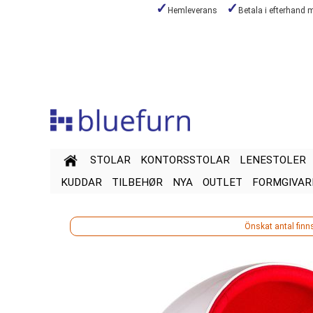
Hemleverans
Betala i efterhand 
Hoppa
till
innehållet
STOLAR
KONTORSSTOLAR
LENESTOLER
KUDDAR
TILBEHØR
NYA
OUTLET
FORMGIVAR
Önskat antal finns
Hoppa
Hoppa
till
till
slutet
början
av
av