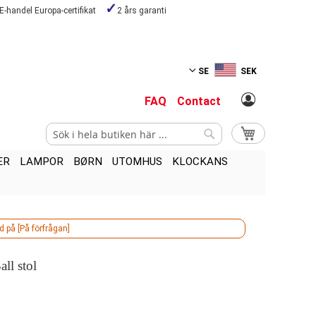
E-handel Europa-certifikat
2 års garanti
SE
SEK
FAQ
Contact
Sök
Min kundvagn
Sök
ER
LAMPOR
BØRN
UTOMHUS
KLOCKANS
d på [På förfrågan]
ll stol