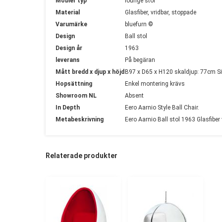
Möbler typ
lounge stol
Material
Glasfiber, vridbar, stoppade
Varumärke
bluefurn ©
Design
Ball stol
Design år
1963
leverans
På begäran
Mått bredd x djup x höjd
B97 x D65 x H120 skaldjup: 77cm Si
Hopsättning
Enkel montering krävs
Showroom NL
Absent
In Depth
Eero Aarnio Style Ball Chair.
Metabeskrivning
Eero Aarnio Ball stol 1963 Glasfiber
Relaterade produkter