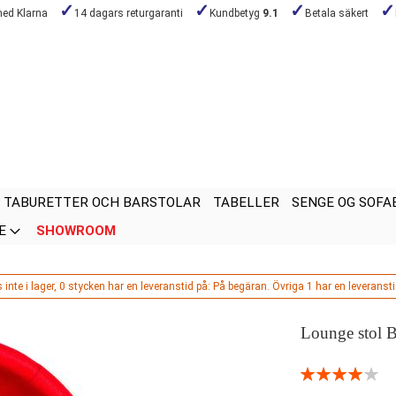
med Klarna
14 dagars returgaranti
Kundbetyg
9.1
Betala säkert
TABURETTER OCH BARSTOLAR
TABELLER
SENGE OG SOFA
E
SHOWROOM
 inte i lager, 0 stycken har en leveranstid på: På begäran. Övriga 1 har en leveransti
Lounge stol Ba
Rating:
80
100
% of