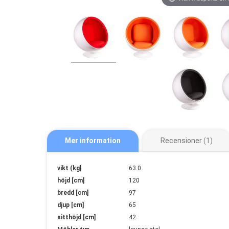
Mer information
Recensioner
1
Mer
vikt (kg]
63.0
information
höjd [cm]
120
bredd [cm]
97
djup [cm]
65
sitthöjd [cm]
42