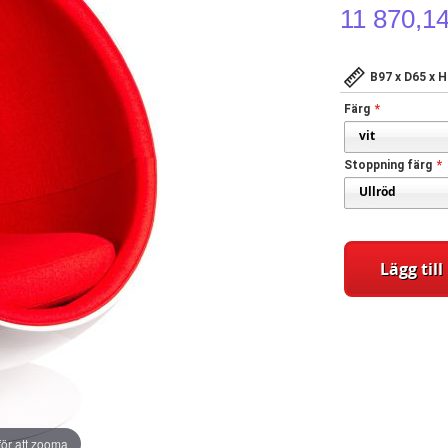
11 870,1
B97 x D65 x H
Färg
Stoppning färg
Lägg til
ör att zooma