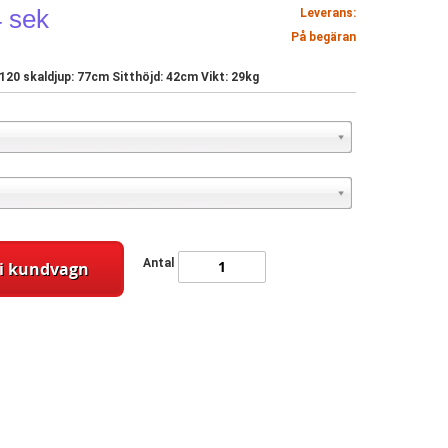
4 sek
Leverans:
På begäran
120 skaldjup: 77cm Sitthöjd: 42cm Vikt: 29kg
Antal
l i kundvagn