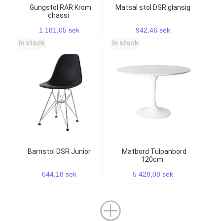
Gungstol RAR Krom
Matsal stol DSR glansig
chassi
1 181,05 sek
942,46 sek
In stock
In stock
Barnstol DSR Junior
Matbord Tulpanbord
120cm
644,18 sek
5 428,08 sek