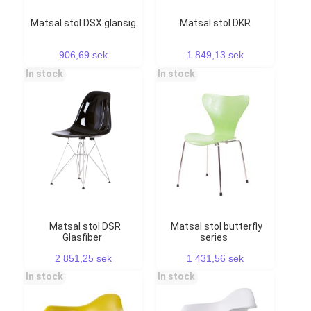
Matsal stol DSX glansig
Matsal stol DKR
906,69 sek
1 849,13 sek
In stock
In stock
Matsal stol DSR
Matsal stol butterfly
Glasfiber
series
2 851,25 sek
1 431,56 sek
In stock
In stock