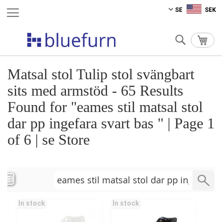
Hoppa
SE
SEK
till
innehållet
Sök
Min 
Matsal stol Tulip stol svängbart
sits med armstöd - 65 Results
Found for "eames stil matsal stol
dar pp ingefara svart bas " | Page 1
of 6 | se Store
In stock
In stock