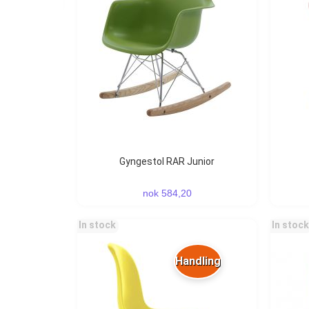
Gyngestol RAR Junior
nok 584,20
In stock
In stock
Handling