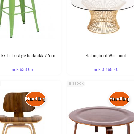
rakk Tolix style barkrakk 77cm
Salongbord Wire bord
nok 633,65
nok 3 465,40
In stock
Handling
Handling