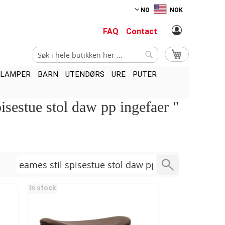
NO
NOK
FAQ
Contact
Søk
Min handlekurv
Søk
LAMPER
BARN
UTENDØRS
URE
PUTER
sestue stol daw pp ingefaer "
In stock