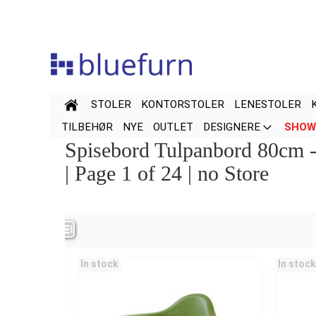
Hopp
til
innhold
STOLER
KONTORSTOLER
LENESTOLER
TILBEHØR
NYE
OUTLET
DESIGNERE
SHOW
Spisebord Tulpanbord 80cm - 
| Page 1 of 24 | no Store
Navn
Pris
In stock
In stock
Color
Special