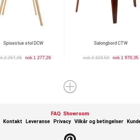
Spisestue stol DCW
Salongbord CTW
k 2 267,39
nok 1 277,26
nok 2 423,53
nok 1 970,35
FAQ
Showroom
Kontakt
Leveranse
Privacy
Vilkår og betingelser
Kund