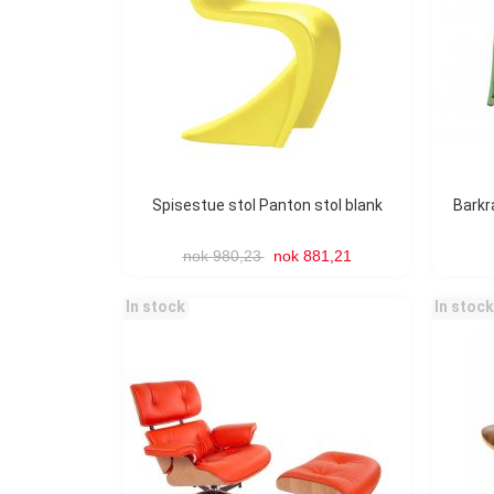
Spisestue stol Panton stol blank
Bark
nok 980,23
nok 881,21
In stock
In stock