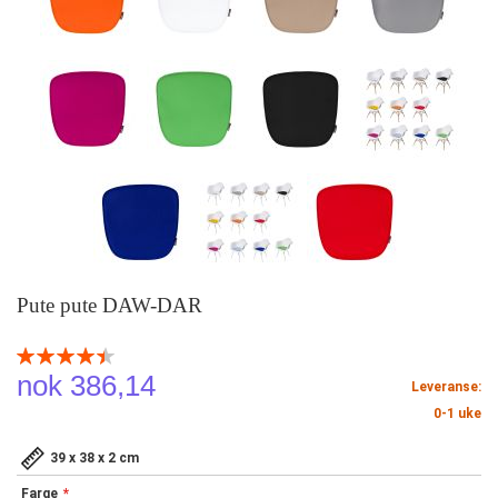
Pute pute DAW-DAR
Rating:
90
100
% of
nok 386,14
Leveranse:
0-1 uke
39 x 38 x 2 cm
Farge