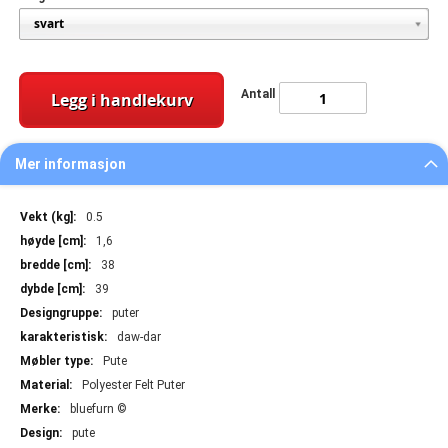
Antall
Legg i handlekurv
Mer informasjon
Mer
0.5
informasjon
1,6
38
39
puter
daw-dar
Pute
Polyester Felt Puter
bluefurn ©
pute