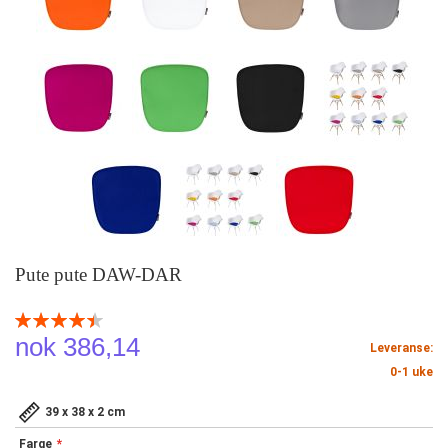
Pute pute DAW-DAR
Rating:
90
100
% of
nok 386,14
Leveranse:
0-1 uke
39 x 38 x 2 cm
Farge