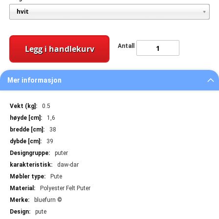
Antall
Legg i handlekurv
Mer informasjon
Mer
0.5
informasjon
1,6
38
39
puter
daw-dar
Pute
Polyester Felt Puter
bluefurn ©
pute