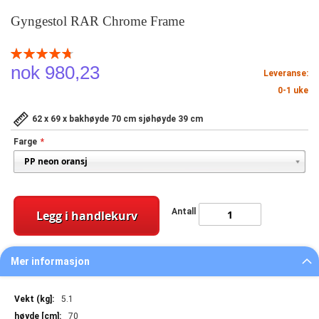
Gyngestol RAR Chrome Frame
Rating:
95
100
% of
nok 980,23
Leveranse:
0-1 uke
62 x 69 x bakhøyde 70 cm sjøhøyde 39 cm
Farge
Antall
Legg i handlekurv
Mer informasjon
Mer
5.1
informasjon
70