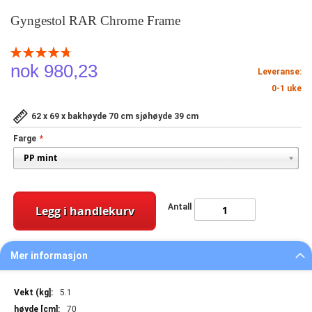
Gyngestol RAR Chrome Frame
Rating:
95
100
% of
nok 980,23
Leveranse:
0-1 uke
62 x 69 x bakhøyde 70 cm sjøhøyde 39 cm
Farge
Antall
Legg i handlekurv
Mer informasjon
Mer
5.1
informasjon
70